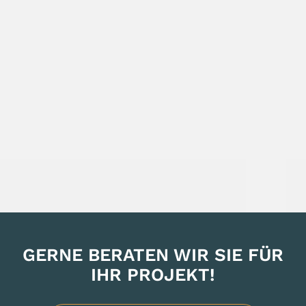
Bauobjekte
Fußböden
Türen und Fenster
Möbelteile Zulieferer
RECHT
Impressum
Datenschutz
ÖFFNUNGSZEITEN
GERNE BERATEN WIR SIE FÜR
Montag-Freitag:
IHR PROJEKT!
08.00 – 18.00 Uhr